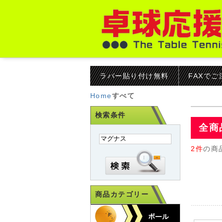
ラバー貼り付け無料
FAXで
Home
すべて
検索条件
全商
2件
の商
商品カテゴリー