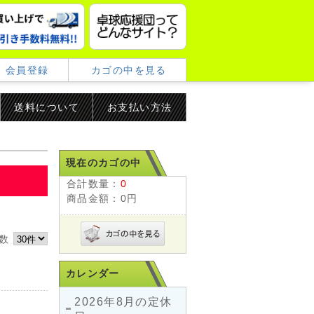
会員登録
カゴの中を見る
送料について
お支払い方法
現在のカゴの中
合計数量：
0
商品金額：
0円
件数
カレンダー
2026年8月の定休