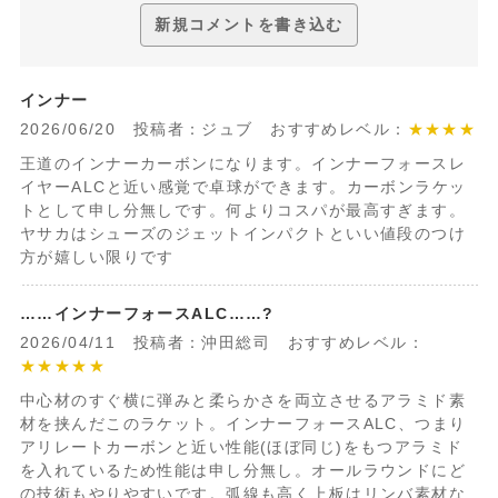
新規コメントを書き込む
インナー
2026/06/20 投稿者：ジュブ おすすめレベル：
★★★★
王道のインナーカーボンになります。インナーフォースレ
イヤーALCと近い感覚で卓球ができます。カーボンラケッ
トとして申し分無しです。何よりコスパが最高すぎます。
ヤサカはシューズのジェットインパクトといい値段のつけ
方が嬉しい限りです
……インナーフォースALC……?
2026/04/11 投稿者：沖田総司 おすすめレベル：
★★★★★
中心材のすぐ横に弾みと柔らかさを両立させるアラミド素
材を挟んだこのラケット。インナーフォースALC、つまり
アリレートカーボンと近い性能(ほぼ同じ)をもつアラミド
を入れているため性能は申し分無し。オールラウンドにど
の技術もやりやすいです。弧線も高く上板はリンバ素材な