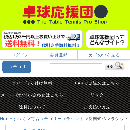
ログイン
会員登録
カゴの中を見る
カテゴリ
ラバー貼り付け無料
FAXでご注文はこちら
メールでお問い合わせはこちら
リンク
送料について
お支払い方法
Home
すべて
>
商品カテゴリー
>
ラケット
>
反転式ペンラケット