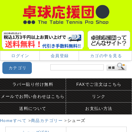
ログイン
会員登録
カゴの中を見る
カテゴリ
ラバー貼り付け無料
FAXでご注文はこちら
メールでお問い合わせはこちら
リンク
送料について
お支払い方法
Home
すべて
>
商品カテゴリー
>
シューズ