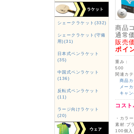
シェークラケット(332)
商品
通常価
シェークラケット(守備
販売価
用)(31)
ポイ
日本式ペンラケット
(35)
重み：
500
中国式ペンラケット
関連カテ
(136)
商品カ
メーカ
反転式ペンラケット
キャン
(11)
コスト
ラージ向けラケット
(20)
・カラー
素材:プ
100個入