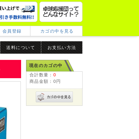
会員登録
カゴの中を見る
送料について
お支払い方法
現在のカゴの中
)
合計数量：
0
商品金額：
0円