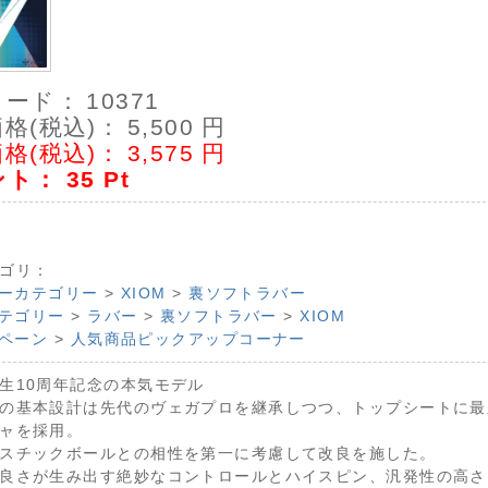
コード：
10371
格(税込)：
5,500
円
格(税込)：
3,575
円
ント：
35
Pt
ゴリ：
ーカテゴリー
>
XIOM
>
裏ソフトラバー
テゴリー
>
ラバー
>
裏ソフトラバー
>
XIOM
ペーン
>
人気商品ピックアップコーナー
生10周年記念の本気モデル
の基本設計は先代のヴェガプロを継承しつつ、トップシートに最
ャを採用。
スチックボールとの相性を第一に考慮して改良を施した。
良さが生み出す絶妙なコントロールとハイスピン、汎発性の高さ