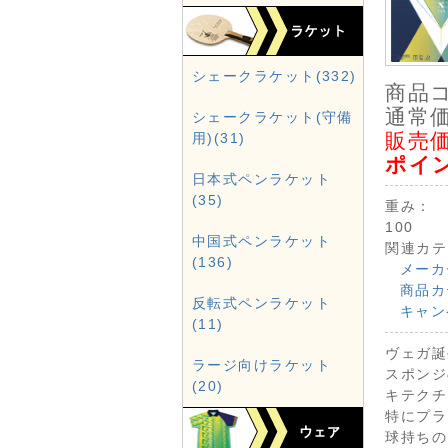
シェークラケット(332)
商品
通常価
シェークラケット(守備
販売価
用)(31)
ポイ
日本式ペンラケット
(35)
重み：
100
中国式ペンラケット
関連カテ
(136)
メーカ
商品カ
反転式ペンラケット
キャン
(11)
ヴェガ誕
ラージ向けラケット
スポンジ
(20)
キテクチ
特にプラ
球持ちの