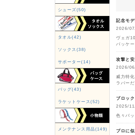
シューズ(50)
記念モデ
2026
タオル(42)
ヴェガ1
パッケー
ソックス(38)
攻撃と安
サポーター(14)
2026
威力特化
ラバーだ
バッグ(43)
ブロック
ラケットケース(52)
2025
色々バッ
メンテナンス用品(149)
プロに似