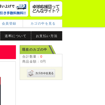
会員登録
カゴの中を見る
送料について
お支払い方法
現在のカゴの中
合計数量：
0
商品金額：
0円