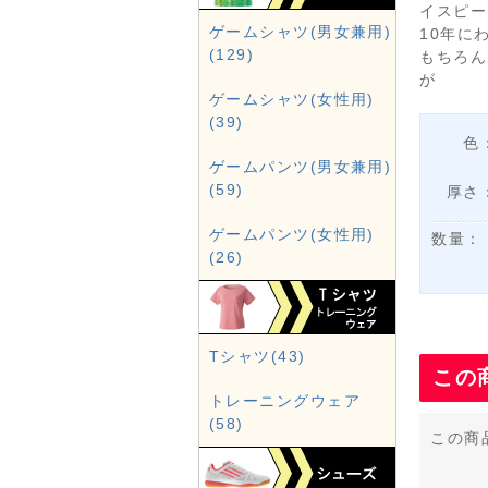
イスピー
ゲームシャツ(男女兼用)
10年に
(129)
もちろん
が
ゲームシャツ(女性用)
(39)
色
ゲームパンツ(男女兼用)
(59)
厚さ
ゲームパンツ(女性用)
数量：
(26)
Tシャツ(43)
この
トレーニングウェア
(58)
この商