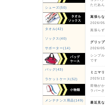
ただあん
シューズ(50)
嵩張らな
2026
タオル(42)
嵩張らず
ソックス(40)
グリップ
サポーター(14)
2026
シンプル
です
バッグ(43)
ミニマリ
2025
ラケットケース(52)
荷物がか
ラバーさ
メンテナンス用品(149)
最近見な