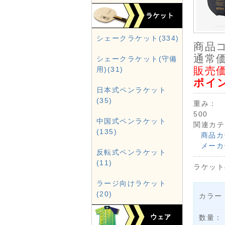
シェークラケット(334)
商品
通常価
シェークラケット(守備
販売価
用)(31)
ポイ
日本式ペンラケット
(35)
重み：
500
中国式ペンラケット
関連カテ
(135)
商品カ
メーカ
反転式ペンラケット
(11)
ラケット
ラージ向けラケット
(20)
カラー
数量：