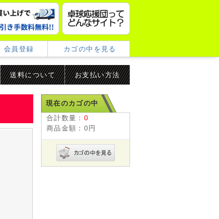
会員登録
カゴの中を見る
送料について
お支払い方法
現在のカゴの中
合計数量：
0
商品金額：
0円