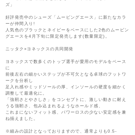
ズ」
好評発売中のシューズ「ムービングエース」に新たなカラ
ーが仲間入り!
人気色のブラックとネイビーをベースにした2色のムービン
グエースを4月下旬に限定発売します(数量限定)。
ニッタク×ヨネックスの共同開発
ヨネックスで数多くのトップ選手が愛用のモデルをベース
に
前後左右の細かいステップが不可欠となる卓球のフットワ
ークを分析し
足入れ感やミッドソールの厚、インソールの硬度を細かく
調整して最適化に。
「強靭さとやさしさ」をコンセプトに、激しい動きに耐え
うる強靭さ、包み込まれるようなホールド感、
これまにないフィット感、パワーロスの少ない安定感を兼
ね揃えました。
※細みの設計となっておりますので、通常よりも0.5-