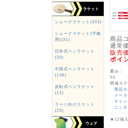
シェークラケット(332)
シェークラケット(守備
商品
用)(31)
通常価
日本式ペンラケット
販売価
(35)
ポイ
中国式ペンラケット
重み：
(136)
50
関連カテ
反転式ペンラケット
商品カ
(11)
メーカ
キャン
ラージ向けラケット
ニッタ
(20)
★12個