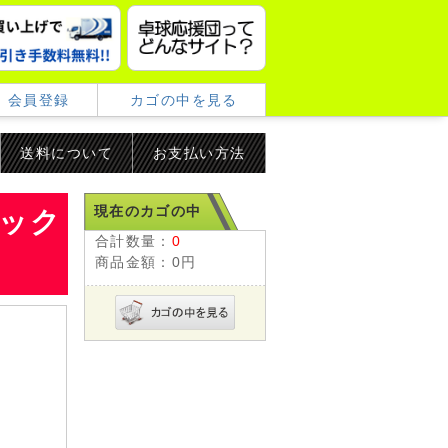
会員登録
カゴの中を見る
送料について
お支払い方法
現在のカゴの中
シック
合計数量：
0
商品金額：
0円