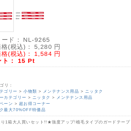
コード：
NL-9265
格(税込)：
5,280
円
格(税込)：
1,584
円
ント：
15
Pt
ゴリ：
テゴリー
>
小物類
>
メンテナンス用品
>
ニッタク
ーカテゴリー
>
ニッタク
>
メンテナンス用品
ペーン
>
超お得コーナー
ク最大70%OFF特価品
入り1箱大人買いセット!!★強度アップ!植毛タイプのガードテープ