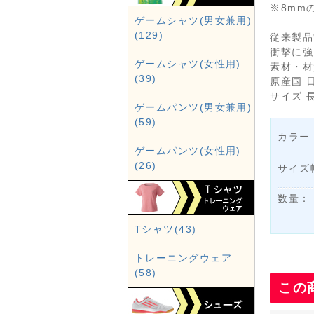
※8mm
ゲームシャツ(男女兼用)
(129)
従来製品
衝撃に強
ゲームシャツ(女性用)
素材・材
(39)
原産国 
サイズ 長
ゲームパンツ(男女兼用)
(59)
カラー
ゲームパンツ(女性用)
(26)
サイズ
数量：
Tシャツ(43)
トレーニングウェア
(58)
この