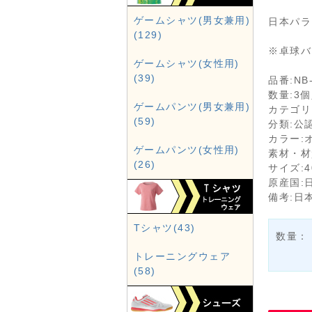
ゲームシャツ(男女兼用)
日本パラ
(129)
※卓球バ
ゲームシャツ(女性用)
(39)
品番:NB-
数量:3
ゲームパンツ(男女兼用)
カテゴリ
(59)
分類:公
カラー:
ゲームパンツ(女性用)
素材・材
(26)
サイズ:4
原産国:
備考:日
Tシャツ(43)
数量：
トレーニングウェア
(58)