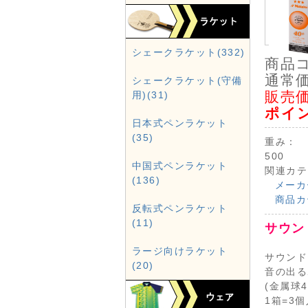
シェークラケット(332)
商品
通常価
シェークラケット(守備
販売価
用)(31)
ポイ
日本式ペンラケット
(35)
重み：
500
中国式ペンラケット
関連カテ
(136)
メーカ
商品カ
反転式ペンラケット
(11)
サウン
ラージ向けラケット
サウンド
(20)
音の出る
(金属球
1箱=3個