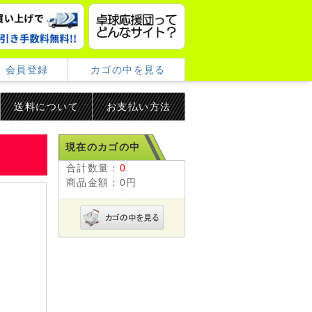
会員登録
カゴの中を見る
送料について
お支払い方法
現在のカゴの中
合計数量：
0
商品金額：
0円