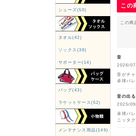
この
シューズ(50)
この商
タオル(42)
ソックス(38)
音
サポーター(14)
2026
音がチャ
卓球バレ
バッグ(43)
音の出る
ラケットケース(52)
2025
卓球バレ
ニッタク
メンテナンス用品(149)