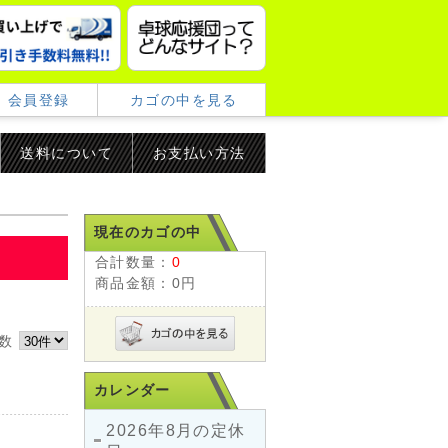
会員登録
カゴの中を見る
送料について
お支払い方法
現在のカゴの中
合計数量：
0
商品金額：
0円
件数
カレンダー
2026年8月の定休