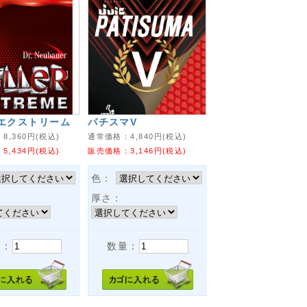
 エクストリーム
パチスマV
：
8,360
円(税込)
通常価格：
4,840
円(税込)
：
5,434
円(税込)
販売価格：
3,146
円(税込)
色：
厚さ：
量：
数量：