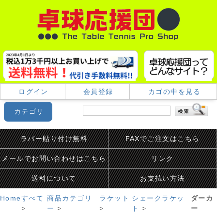
ログイン
会員登録
カゴの中を見る
カテゴリ
ラバー貼り付け無料
FAXでご注文はこちら
メールでお問い合わせはこちら
リンク
送料について
お支払い方法
Home
すべて
商品カテゴリ
ラケット
シェークラケッ
ダーカ
>
ー
>
>
ト
>
ー