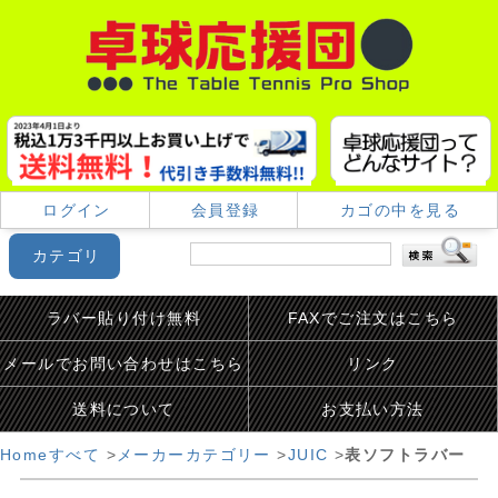
ログイン
会員登録
カゴの中を見る
カテゴリ
ラバー貼り付け無料
FAXでご注文はこちら
メールでお問い合わせはこちら
リンク
送料について
お支払い方法
Home
すべて
>
メーカーカテゴリー
>
JUIC
>
表ソフトラバー