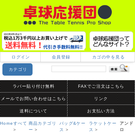
ログイン
会員登録
カゴの中を見る
カテゴリ
ラバー貼り付け無料
FAXでご注文はこちら
メールでお問い合わせはこちら
リンク
送料について
お支払い方法
Home
すべて
商品カテゴリ
バッグ&ケー
ラケットケー
アンド
>
ー
>
ス
>
ス
>
ロ