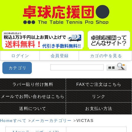
ログイン
会員登録
カゴの中を見る
カテゴリ
ラバー貼り付け無料
FAXでご注文はこちら
メールでお問い合わせはこちら
リンク
送料について
お支払い方法
Home
すべて
>
メーカーカテゴリー
>
VICTAS