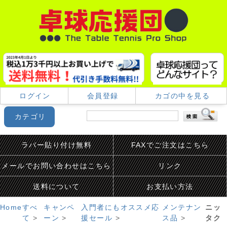
ログイン
会員登録
カゴの中を見る
カテゴリ
ラバー貼り付け無料
FAXでご注文はこちら
メールでお問い合わせはこちら
リンク
送料について
お支払い方法
Home
すべ
キャンペ
入門者にもオススメ応
メンテナン
ニッ
て
>
ーン
>
援セール
>
ス品
>
タク