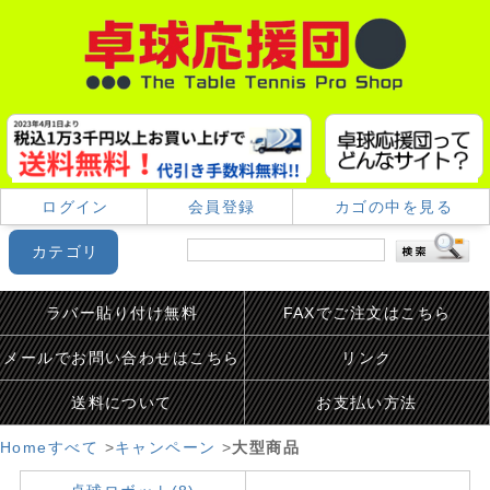
ログイン
会員登録
カゴの中を見る
カテゴリ
ラバー貼り付け無料
FAXでご注文はこちら
メールでお問い合わせはこちら
リンク
送料について
お支払い方法
Home
すべて
>
キャンペーン
>
大型商品